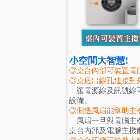
小空間大智慧!
◎桌台內部可裝置電
◎桌底出線孔連接對
讓電源線及訊號線可
設備。
◎側邊風扇能幫助主
風扇一旦與電腦主機
桌台內部及電腦主機