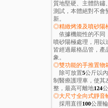
質地堅硬、主體防鏽
測試，本體絕對不會
新。
◎精緻烤漆及噴砂陽
依據機能性的不同，
噴砂陽極處理，用以
皆經過嚴格品管，產
象。
◎雙功能的手推置物
除可放置
5
公斤以
制醫療護理車，使其
整，最高可離地
124
◎大尺寸全向式靜音
採用直徑
100
公厘