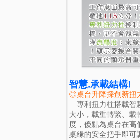
智慧.承載結構!
◎桌台升降採創新扭
專利扭力柱搭載智慧
大小，載重轉緊、載
度，優點為桌台在高
桌緣的安全把手即可