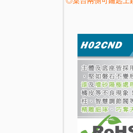
◎桌台兩側可鑰匙上