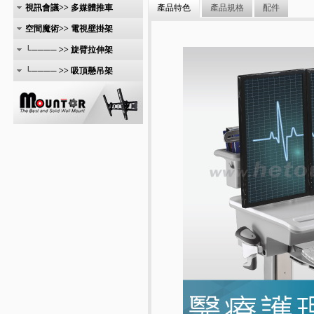
視訊會議>> 多媒體推車
產品特色
產品規格
配件
空間魔術>> 電視壁掛架
└──── >> 旋臂拉伸架
└──── >> 吸頂懸吊架