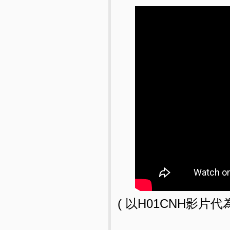
( 以H01CNH影片