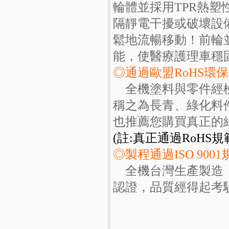
輪體並採用TPR熱
隔靜電干擾或破壞設
鬆地流暢移動！前輪
能，使醫療護理車穩
◎通過歐盟RoHS環
全機塗料與零件經檢
稱之為長青、綠化料
也推薦您購買真正的
(註:真正通過RoHS
◎製程通過ISO 9001
全機台灣生產製造，
認證，品質經得起考驗