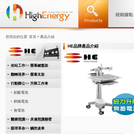
您現在的位置: 首頁 > 產品介紹
HE品牌產品介紹
坐站工作>> 螢幕鍵盤架
翻轉視界>> 螢幕支架
行動辦公>> 升降工作車
鉛酸電池
鋰鐵電池
無電池
醫療照護>> 床邊照護懸臂
眼球革命>> 觸控桌車