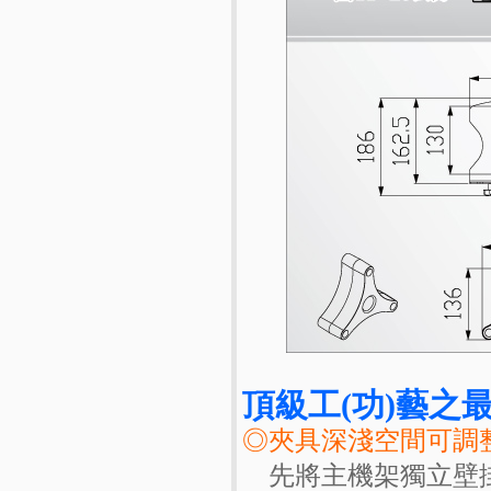
頂級工(功)藝之最
◎夾具深淺空間可調
先將主機架獨立壁掛