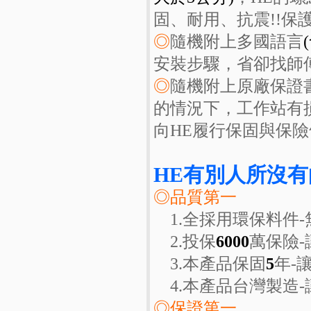
固、耐用、抗震!!保
◎
隨機附上多國語言
安裝步驟，省卻找師
◎
隨機附上原廠保證
的情況下，工作站有
向HE履行保固與保
HE有別人所沒有
◎品質第一
1.全採用環保料件-
2.投保
6000
萬保險
3.本產品保固
5
年-
4.本產品台灣製造-
◎保證第一