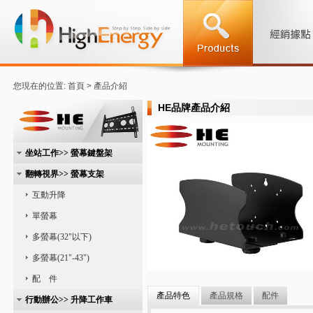
您現在的位置: 首頁 > 產品介紹
HE品牌產品介紹
坐站工作>> 螢幕鍵盤架
翻轉視界>> 螢幕支架
互動升降
單螢幕
多螢幕(32"以下)
多螢幕(21"-43")
配 件
產品特色
產品規格
配件
行動辦公>> 升降工作車