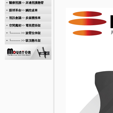
醫療照護>> 床邊照護懸臂
眼球革命>> 觸控桌車
視訊會議>> 多媒體推車
空間魔術>> 電視壁掛架
└──── >> 旋臂拉伸架
└──── >> 吸頂懸吊架