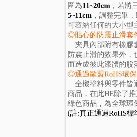
圍為
11~20cm
，若將
5~11cm
，調整完畢，
可容納任何的大小型
◎貼心的防震止滑套
夾具內部附有橡膠套
防震止滑的效果外，
而造成彼此漆體的脫
◎通過歐盟RoHS環
全機塗料與零件皆通
商品，在此HE除了
綠色商品，為全球環
(註:真正通過RoHS