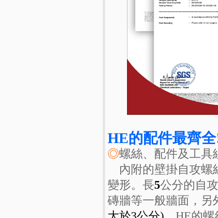
HE的配件最齊全
◎
螺絲、配件及工具
內附的壁掛自攻螺絲
變形。長
5
公分的自
磚牆等一般牆面，另
大於3公分)
，HE的