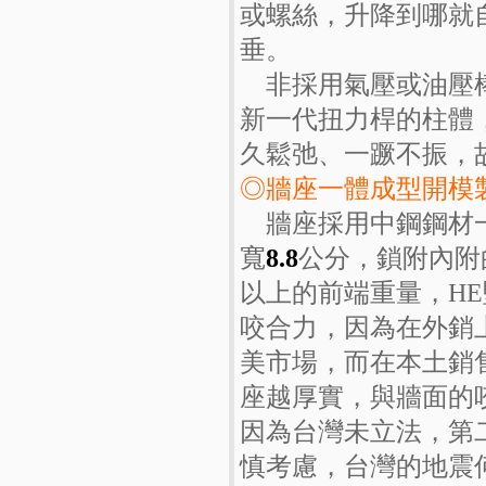
或螺絲，升降到哪就
垂。
非採用氣壓或油壓棒
新一代扭力桿的柱體
久鬆弛、一蹶不振，
◎牆座一體成型開模
牆座採用中鋼鋼材一
寬
8.8
公分，鎖附內附
以上的前端重量，H
咬合力，因為在外銷
美市場，而在本土銷
座越厚實，與牆面的
因為台灣未立法，第
慎考慮，台灣的地震