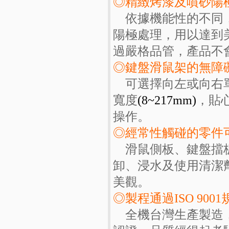
◎精緻烤漆及噴砂陽
依據機能性的不同，
陽極處理，用以達到
過嚴格品管，產品不
◎鍵盤滑鼠架的無障
可選擇向左或向右單
寬度
(8~217mm)
，貼
操作。
◎經常性觸碰的零件
滑鼠側板、鍵盤擋板
卸、浸水及使用清潔
美觀。
◎製程通過ISO 9001
全機台灣生產製造，作