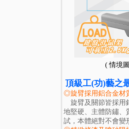
( 情境
頂級工(功)藝之最
◎旋臂採用鋁合金材
旋臂及關節皆採用鋁
地堅硬、主體防鏽、
試，本體絕對不會變