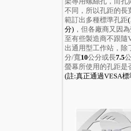
架專用螺絲孔，而孔
不同，所以孔距的長
範訂出多種標準孔距
(
分)
，但各廠商又因為
至有些製造商不跟隨V
出通用型工作站，除
分/寬
10
公分或長
7.5
公
螢幕所使用的孔距是
(註:真正通過VES