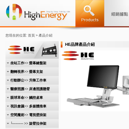
您現在的位置: 首頁 > 產品介紹
HE品牌產品介紹
坐站工作>> 螢幕鍵盤架
翻轉視界>> 螢幕支架
行動辦公>> 升降工作車
醫療照護>> 床邊照護懸臂
眼球革命>> 觸控桌車
視訊會議>> 多媒體推車
空間魔術>> 電視壁掛架
└──── >> 旋臂拉伸架