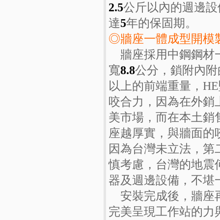
2.5
公斤以內的週邊設
達
5
年的保固期。
◎牆座一體成型開模
牆座採用中鋼鋼材一
寬
8.8
公分，鎖附內附
以上的前端重量，H
咬合力，因為在外銷
美市場，而在本土銷
座越厚實，與牆面的
因為台灣未立法，第
慎考慮，台灣的地震
器及週邊設備，不堪一
安裝完成後，牆座再
完美呈現工作站的力與