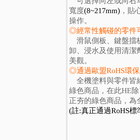
可選擇向左或向右單
寬度
(8~217mm)
，貼
操作。
◎經常性觸碰的零件
滑鼠側板、鍵盤擋板
卸、浸水及使用清潔
美觀。
◎通過歐盟RoHS環
全機塗料與零件皆經
綠色商品，在此HE
正夯的綠色商品，為
(註:真正通過RoHS