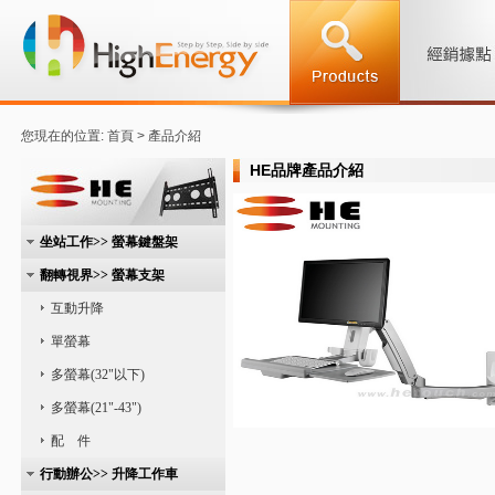
您現在的位置: 首頁 > 產品介紹
HE品牌產品介紹
坐站工作>> 螢幕鍵盤架
翻轉視界>> 螢幕支架
互動升降
單螢幕
多螢幕(32"以下)
多螢幕(21"-43")
配 件
行動辦公>> 升降工作車