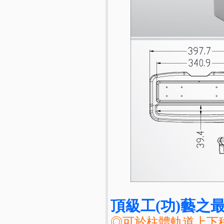
頂級工(功)藝之最
◎可於柱體軌道上下