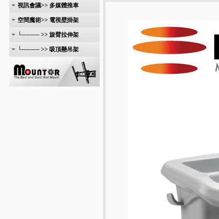
視訊會議>> 多媒體推車
空間魔術>> 電視壁掛架
└──── >> 旋臂拉伸架
└──── >> 吸頂懸吊架