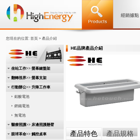
您現在的位置: 首頁 > 產品介紹
HE品牌產品介紹
坐站工作>> 螢幕鍵盤架
翻轉視界>> 螢幕支架
行動辦公>> 升降工作車
鉛酸電池
鋰鐵電池
無電池
醫療照護>> 床邊照護懸臂
產品特色
產品規格
眼球革命>> 觸控桌車