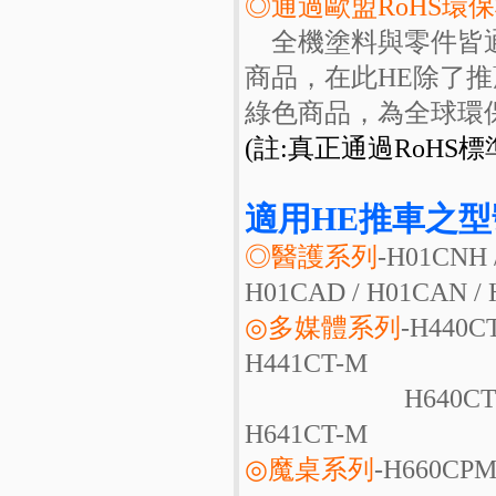
◎通過歐盟RoHS環
全機塗料與零件皆通
商品，在此HE除了
綠色商品，為全球環
(註:真正通過RoHS
適用HE推車之型
◎醫護系列
-H01CNH 
H01CAD / H01CAN /
◎多媒體系列
-H440CT
H441CT-M
H640CT / H641CT
H641CT-M
◎魔桌系列
-H660CPM