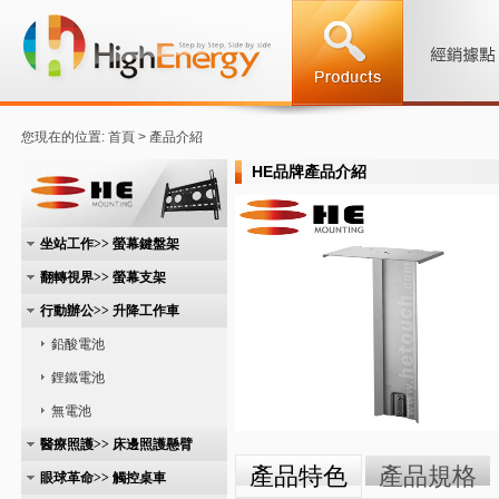
您現在的位置: 首頁 > 產品介紹
HE品牌產品介紹
坐站工作>> 螢幕鍵盤架
翻轉視界>> 螢幕支架
行動辦公>> 升降工作車
鉛酸電池
鋰鐵電池
無電池
醫療照護>> 床邊照護懸臂
產品特色
產品規格
眼球革命>> 觸控桌車