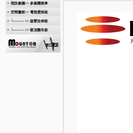
視訊會議>> 多媒體推車
空間魔術>> 電視壁掛架
└──── >> 旋臂拉伸架
└──── >> 吸頂懸吊架