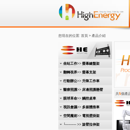
您現在的位置: 首頁 > 產品介紹
坐站工作>> 螢幕鍵盤架
翻轉視界>> 螢幕支架
行動辦公>> 升降工作車
醫療照護>> 床邊照護懸臂
共
5
個產
眼球革命>> 觸控桌車
視訊會議>> 多媒體推車
空間魔術>> 電視壁掛架
└──── >> 旋臂拉伸架