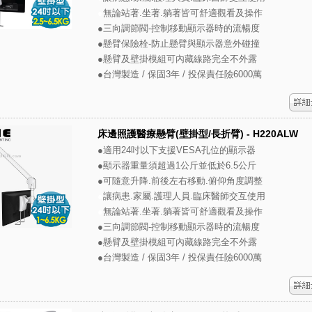
●
無論站著.坐著.躺著皆可舒適觀看及操作
●三向調節閥-控制移動顯示器時的流暢度
●懸臂保險栓-防止懸臂與顯示器意外碰撞
●懸臂及壁掛模組可內藏線路完全不外露
●台灣製造 / 保固3年 / 投保責任險6000萬
床邊照護醫療懸臂(壁掛型/長折臂) - H220ALW
●適用24吋以下支援VESA孔位的顯示器
●顯示器重量須超過1公斤並低於6.5公斤
●可隨意升降.前後左右移動.俯仰角度調整
●
讓病患.家屬.護理人員.臨床醫師交互使用
●
無論站著.坐著.躺著皆可舒適觀看及操作
●三向調節閥-控制移動顯示器時的流暢度
●懸臂及壁掛模組可內藏線路完全不外露
●台灣製造 / 保固3年 / 投保責任險6000萬