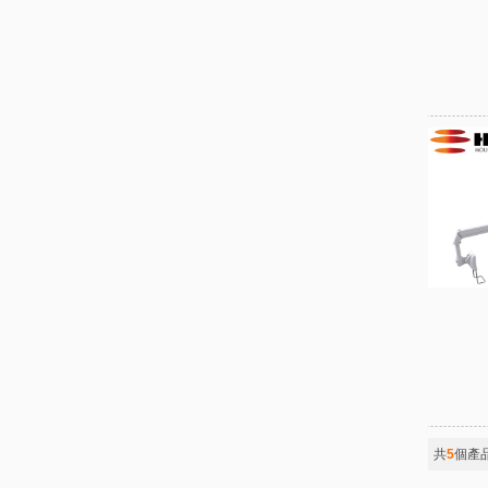
共
5
個產