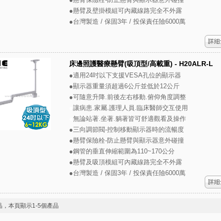
●懸臂及壁掛模組可內藏線路完全不外露
●台灣製造 / 保固3年 / 投保責任險6000萬
床邊照護醫療懸臂(吸頂型/高載重) - H20ALR-L
●適用24吋以下支援VESA孔位的顯示器
●顯示器重量須超過6公斤並低於12公斤
●可隨意升降.前後左右移動.俯仰角度調整
●
讓病患.家屬.護理人員.臨床醫師交互使用
●
無論站著.坐著.躺著皆可舒適觀看及操作
●三向調節閥-控制移動顯示器時的流暢度
●懸臂保險栓-防止懸臂與顯示器意外碰撞
●鋼管的垂直伸縮範圍為110~170公分
●懸臂及吸頂模組可內藏線路完全不外露
●台灣製造 / 保固3年 / 投保責任險6000萬
品，本頁顯示1-5個產品