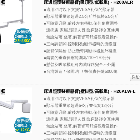
床邊照護醫療懸臂(吸頂型/低載重) - H200ALR
●適用24吋以下支援VESA孔位的顯示器
●顯示器重量須超過2.5公斤並低於6.5公斤
●可隨意升降.前後左右移動.俯仰角度調整
●
讓病患.家屬.護理人員.臨床醫師交互使用
●
無論站著.坐著.躺著皆可舒適觀看及操作
●三向調節閥-控制移動顯示器時的流暢度
●懸臂保險栓-防止懸臂與顯示器意外碰撞
●鋼管的垂直伸縮範圍為110~170公分
●懸臂及吸頂模組可內藏線路完全不外露
●台灣製造 / 保固3年 / 投保責任險6000萬
床邊照護醫療懸臂(壁掛型/高載重) - H20ALW-L
●適用24吋以下支援VESA孔位的顯示器
●顯示器重量須超過6公斤並低於12公斤
●可隨意升降.前後左右移動.俯仰角度調整
●
讓病患.家屬.護理人員.臨床醫師交互使用
●
無論站著.坐著.躺著皆可舒適觀看及操作
●三向調節閥-控制移動顯示器時的流暢度
●懸臂保險栓-防止懸臂與顯示器意外碰撞