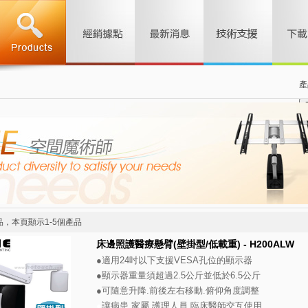
產
品，本頁顯示1-5個產品
床邊照護醫療懸臂(壁掛型/低載重) - H200ALW
●適用24吋以下支援VESA孔位的顯示器
●顯示器重量須超過2.5公斤並低於6.5公斤
●可隨意升降.前後左右移動.俯仰角度調整
●
讓病患.家屬.護理人員.臨床醫師交互使用